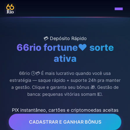
💳 Depósito Rápido
66rio fortune❤️ sorte
ativa
66rio 🕒💳 É mais lucrativo quando você usa
estratégia — saque rápido + suporte 24h pra manter
a gestão. Clique e garanta seu bônus 🎁. Gestão de
banca: pequenas vitórias somam 💵.
PIX instantâneo, cartões e criptomoedas aceitas
CADASTRAR E GANHAR BÔNUS