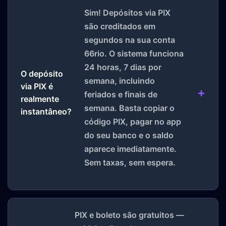
Sim! Depósitos via PIX
são creditados em
segundos na sua conta
66rio. O sistema funciona
24 horas, 7 dias por
O depósito
semana, incluindo
via PIX é
feriados e finais de
realmente
semana. Basta copiar o
instantâneo?
código PIX, pagar no app
do seu banco e o saldo
aparece imediatamente.
Sem taxas, sem espera.
PIX e boleto são gratuitos —