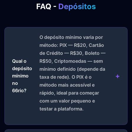
FAQ -
Depósitos
O depósito mínimo varia por
método: PIX — R$20, Cartão
de Crédito — R$30, Boleto —
R$50, Criptomoedas — sem
Qual o
depósito
mínimo definido (depende da
mínimo
taxa de rede). O PIX é o
no
método mais acessível e
66rio?
rápido, ideal para começar
com um valor pequeno e
testar a plataforma.