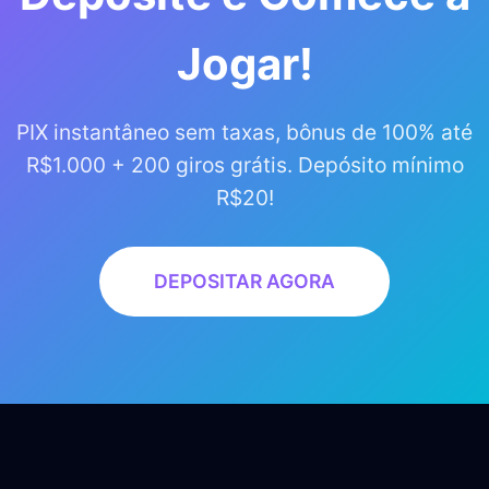
Jogar!
PIX instantâneo sem taxas, bônus de 100% até
R$1.000 + 200 giros grátis. Depósito mínimo
R$20!
DEPOSITAR AGORA