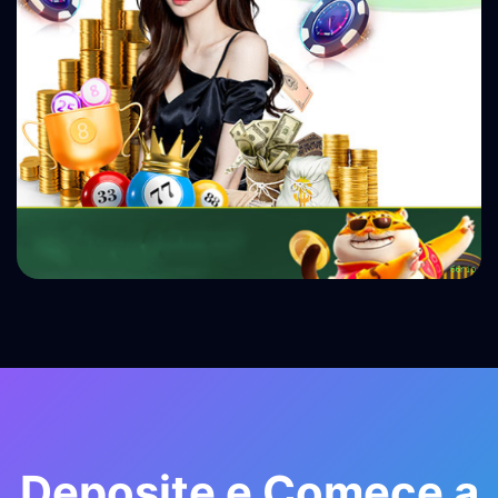
Deposite e Comece a