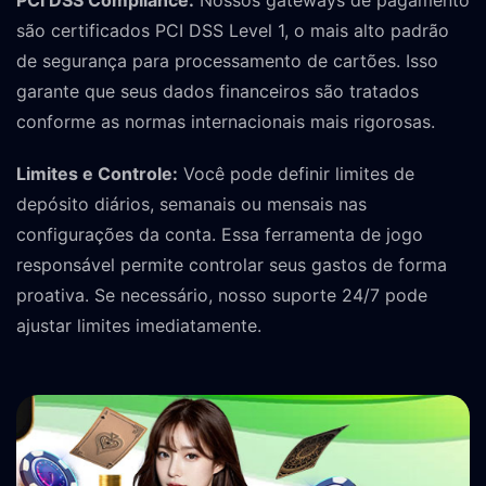
PCI DSS Compliance:
Nossos gateways de pagamento
são certificados PCI DSS Level 1, o mais alto padrão
de segurança para processamento de cartões. Isso
garante que seus dados financeiros são tratados
conforme as normas internacionais mais rigorosas.
Limites e Controle:
Você pode definir limites de
depósito diários, semanais ou mensais nas
configurações da conta. Essa ferramenta de jogo
responsável permite controlar seus gastos de forma
proativa. Se necessário, nosso suporte 24/7 pode
ajustar limites imediatamente.