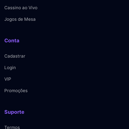
Cassino ao Vivo
Jogos de Mesa
Conta
Cadastrar
Login
VIP
Promoções
Suporte
Termos