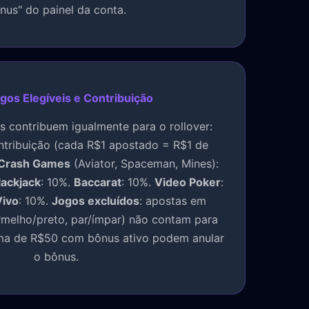
nus" do painel da conta.
ogos Elegíveis e Contribuição
 contribuem igualmente para o rollover:
ntribuição (cada R$1 apostado = R$1 de
Crash Games
(Aviator, Spaceman, Mines):
lackjack
: 10%.
Baccarat
: 10%.
Video Poker
:
Vivo
: 10%.
Jogos excluídos
: apostas em
melho/preto, par/ímpar) não contam para
ima de R$50 com bônus ativo podem anular
o bônus.