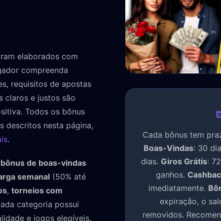
oram elaborados com
gador compreenda
, requisitos de apostas
 claros e justos são
sitiva. Todos os bônus
⏰
s descritos nesta página,
Cada bônus tem praz
is
.
Boas-Vindas
: 30 di
dias.
Giros Grátis
: 7
:
bônus de boas-vindas
ganhos.
Cashbac
arga semanal
(50% até
imediatamente.
Bô
os
,
torneios com
expiração, o sa
Cada categoria possui
removidos. Recomend
lidade e jogos elegíveis.