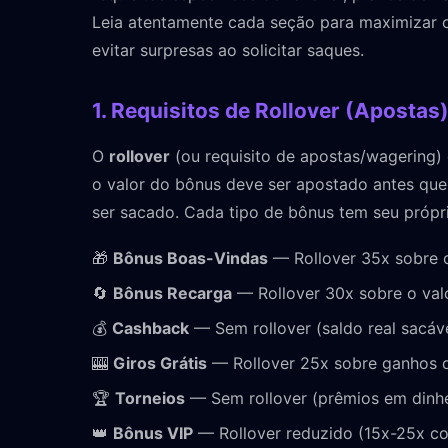
Leia atentamente cada seção para maximizar o
evitar surpresas ao solicitar saques.
1. Requisitos de Rollover (Apostas
O
rollover
(ou requisito de apostas/wagering)
o valor do bônus deve ser apostado antes que
ser sacado. Cada tipo de bônus tem seu própri
🎁
Bônus Boas-Vindas
— Rollover 35x sobre 
🔄
Bônus Recarga
— Rollover 30x sobre o val
💰
Cashback
— Sem rollover (saldo real sacáv
🎰
Giros Grátis
— Rollover 25x sobre ganhos d
🏆
Torneios
— Sem rollover (prêmios em dinhe
👑
Bônus VIP
— Rollover reduzido (15x-25x co