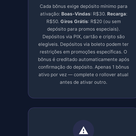
Cada bônus exige depósito mínimo para
ativação:
Boas-Vindas
: R$30.
Recarga
:
R$50.
Giros Grátis
: R$20 (ou sem
depósito para promos especiais).
Depósitos via PIX, cartão e cripto são
elegíveis. Depósitos via boleto podem ter
restrições em promoções específicas. O
bônus é creditado automaticamente após
confirmação do depósito. Apenas 1 bônus
ativo por vez — complete o rollover atual
antes de ativar outro.
⚠️