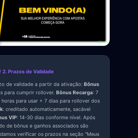
 2. Prazos de Validade
o de validade a partir da ativação:
Bônus
as para cumprir rollover.
Bônus Recarga
: 7
2 horas para usar + 7 dias para rollover dos
k
: creditado automaticamente, sacável
nus VIP
: 14-30 dias conforme nível. Após
ldo de bônus e ganhos associados são
amos verificar os prazos na seção "Meus