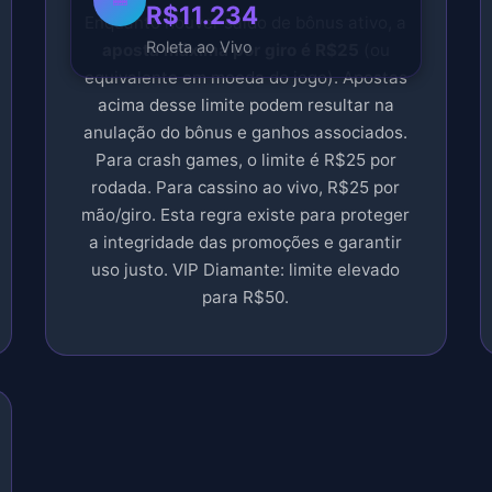
R$11.234
Enquanto houver saldo de bônus ativo, a
Roleta ao Vivo
aposta máxima por giro é R$25
(ou
equivalente em moeda do jogo). Apostas
acima desse limite podem resultar na
anulação do bônus e ganhos associados.
Para crash games, o limite é R$25 por
rodada. Para cassino ao vivo, R$25 por
mão/giro. Esta regra existe para proteger
a integridade das promoções e garantir
uso justo. VIP Diamante: limite elevado
para R$50.