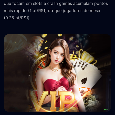
que focam em slots e crash games acumulam pontos
mais rápido (1 pt/R$1) do que jogadores de mesa
(0.25 pt/R$1).