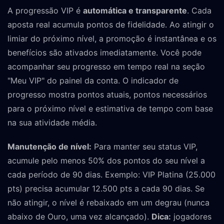
A progressão VIP é
automática e transparente
. Cada
aposta real acumula pontos de fidelidade. Ao atingir o
limiar do próximo nível, a promoção é instantânea e os
benefícios são ativados imediatamente. Você pode
acompanhar seu progresso em tempo real na seção
"Meu VIP" do painel da conta. O indicador de
progresso mostra pontos atuais, pontos necessários
para o próximo nível e estimativa de tempo com base
na sua atividade média.
Manutenção de nível:
Para manter seu status VIP,
acumule pelo menos 50% dos pontos do seu nível a
cada período de 90 dias. Exemplo: VIP Platina (25.000
pts) precisa acumular 12.500 pts a cada 90 dias. Se
não atingir, o nível é rebaixado em um degrau (nunca
abaixo de Ouro, uma vez alcançado).
Dica:
jogadores