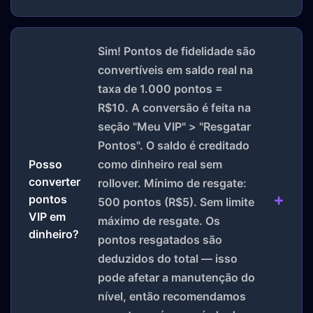
Sim! Pontos de fidelidade são
convertíveis em saldo real na
taxa de 1.000 pontos =
R$10. A conversão é feita na
seção "Meu VIP" > "Resgatar
Pontos". O saldo é creditado
como dinheiro real sem
Posso
converter
rollover. Mínimo de resgate:
pontos
500 pontos (R$5). Sem limite
VIP em
máximo de resgate. Os
dinheiro?
pontos resgatados são
deduzidos do total — isso
pode afetar a manutenção do
nível, então recomendamos