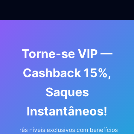
Torne-se VIP —
Cashback 15%,
Saques
Instantâneos!
Três níveis exclusivos com benefícios