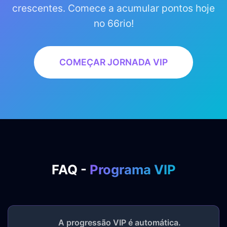
crescentes. Comece a acumular pontos hoje
no 66rio!
COMEÇAR JORNADA VIP
FAQ -
Programa VIP
A progressão VIP é automática.