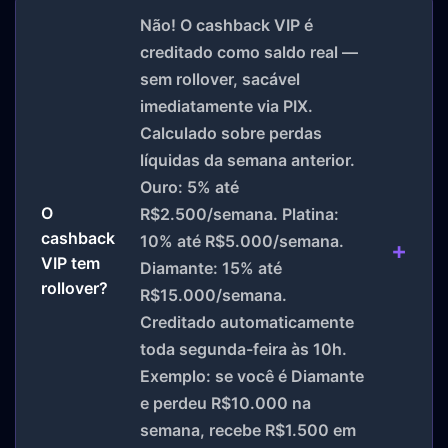
Não! O cashback VIP é
creditado como saldo real —
sem rollover, sacável
imediatamente via PIX.
Calculado sobre perdas
líquidas da semana anterior.
Ouro: 5% até
O
R$2.500/semana. Platina:
cashback
10% até R$5.000/semana.
VIP tem
Diamante: 15% até
rollover?
R$15.000/semana.
Creditado automaticamente
toda segunda-feira às 10h.
Exemplo: se você é Diamante
e perdeu R$10.000 na
semana, recebe R$1.500 em