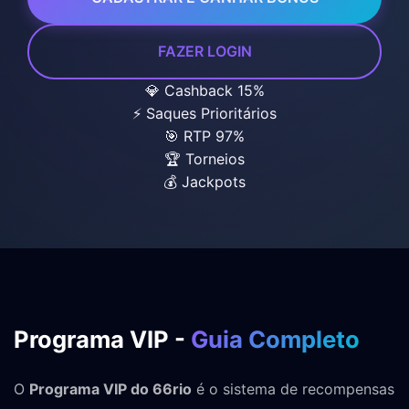
FAZER LOGIN
💎 Cashback 15%
⚡ Saques Prioritários
🎯 RTP 97%
🏆 Torneios
💰 Jackpots
Programa VIP -
Guia Completo
O
Programa VIP do 66rio
é o sistema de recompensas