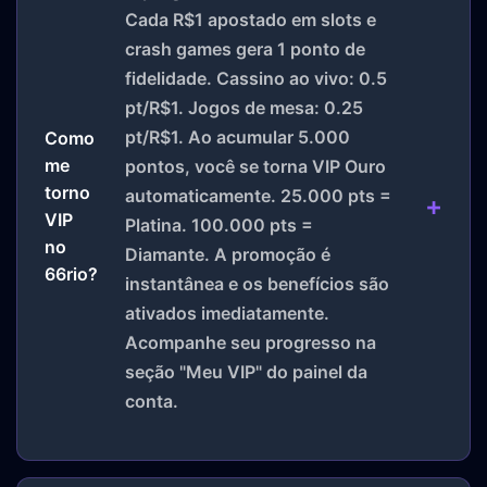
Cada R$1 apostado em slots e
crash games gera 1 ponto de
fidelidade. Cassino ao vivo: 0.5
pt/R$1. Jogos de mesa: 0.25
pt/R$1. Ao acumular 5.000
Como
me
pontos, você se torna VIP Ouro
torno
automaticamente. 25.000 pts =
VIP
Platina. 100.000 pts =
no
Diamante. A promoção é
66rio?
instantânea e os benefícios são
ativados imediatamente.
Acompanhe seu progresso na
seção "Meu VIP" do painel da
conta.