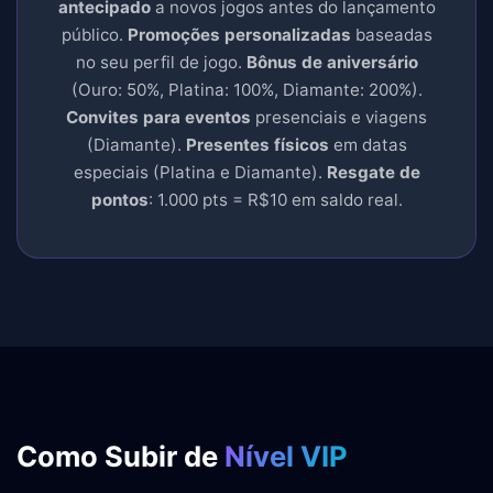
antecipado
a novos jogos antes do lançamento
público.
Promoções personalizadas
baseadas
no seu perfil de jogo.
Bônus de aniversário
(Ouro: 50%, Platina: 100%, Diamante: 200%).
Convites para eventos
presenciais e viagens
(Diamante).
Presentes físicos
em datas
especiais (Platina e Diamante).
Resgate de
pontos
: 1.000 pts = R$10 em saldo real.
Como Subir de
Nível VIP