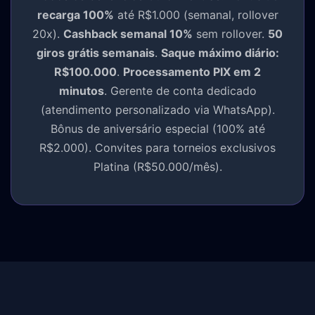
recarga 100%
até R$1.000 (semanal, rollover
20x).
Cashback semanal 10%
sem rollover.
50
giros grátis semanais
.
Saque máximo diário:
R$100.000
.
Processamento PIX em 2
minutos
. Gerente de conta dedicado
(atendimento personalizado via WhatsApp).
Bônus de aniversário especial (100% até
R$2.000). Convites para torneios exclusivos
Platina (R$50.000/mês).