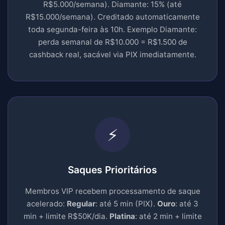
R$5.000/semana). Diamante: 15% (até
R$15.000/semana). Creditado automaticamente
toda segunda-feira às 10h. Exemplo Diamante:
perda semanal de R$10.000 = R$1.500 de
cashback real, sacável via PIX imediatamente.
⚡
Saques Prioritários
Membros VIP recebem processamento de saque
acelerado:
Regular
: até 5 min (PIX).
Ouro
: até 3
min + limite R$50K/dia.
Platina
: até 2 min + limite